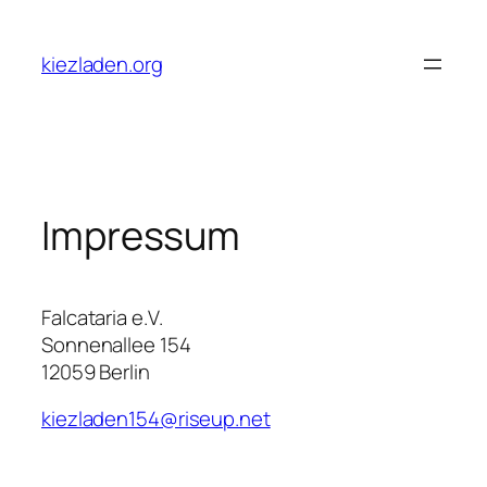
Zum
Inhalt
kiezladen.org
springen
Impressum
Falcataria e.V.
Sonnenallee 154
12059 Berlin
kiezladen154@riseup.net